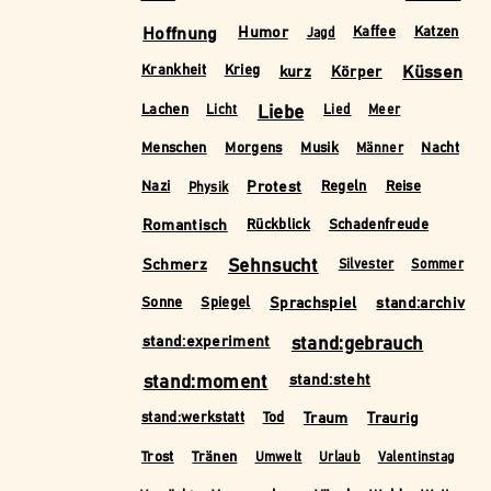
Hoffnung
Humor
Kaffee
Katzen
Jagd
kurz
Körper
Küssen
Krankheit
Krieg
Liebe
Lachen
Licht
Lied
Meer
Menschen
Morgens
Musik
Nacht
Männer
Protest
Nazi
Regeln
Reise
Physik
Romantisch
Rückblick
Schadenfreude
Schmerz
Sehnsucht
Silvester
Sommer
Sprachspiel
stand:archiv
Sonne
Spiegel
stand:experiment
stand:gebrauch
stand:moment
stand:steht
Traum
Traurig
stand:werkstatt
Tod
Trost
Tränen
Umwelt
Urlaub
Valentinstag