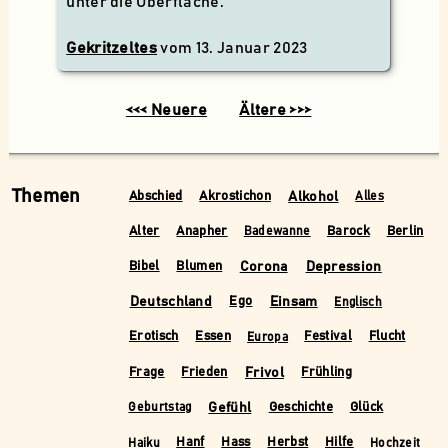
unter die Oberfläche.
Gekritzeltes
vom
13. Januar 2023
<<< Neuere
Ältere >>>
Themen
Alkohol
Abschied
Akrostichon
Alles
Alter
Anapher
Barock
Berlin
Badewanne
Corona
Depression
Bibel
Blumen
Deutschland
Einsam
Ego
Englisch
Erotisch
Essen
Festival
Flucht
Europa
Frivol
Frage
Frieden
Frühling
Gefühl
Geschichte
Glück
Geburtstag
Hanf
Hass
Herbst
Hilfe
Haiku
Hochzeit