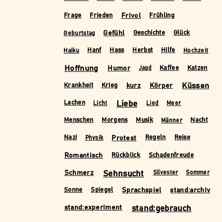
Frivol
Frage
Frieden
Frühling
Gefühl
Geschichte
Glück
Geburtstag
Hanf
Hass
Herbst
Hilfe
Haiku
Hochzeit
Hoffnung
Humor
Kaffee
Katzen
Jagd
kurz
Körper
Küssen
Krankheit
Krieg
Liebe
Lachen
Licht
Lied
Meer
Menschen
Morgens
Musik
Nacht
Männer
Protest
Nazi
Regeln
Reise
Physik
Romantisch
Rückblick
Schadenfreude
Schmerz
Sehnsucht
Silvester
Sommer
Sprachspiel
stand:archiv
Sonne
Spiegel
stand:experiment
stand:gebrauch