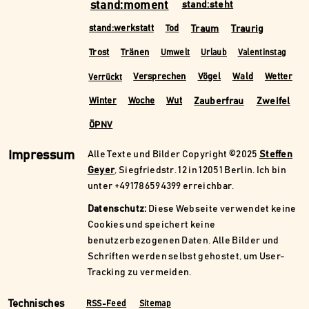
stand:moment
stand:steht
Traum
Traurig
stand:werkstatt
Tod
Trost
Tränen
Umwelt
Urlaub
Valentinstag
Versprechen
Vögel
Wald
Wetter
Verrückt
Zauberfrau
Zweifel
Winter
Woche
Wut
ÖPNV
Impressum
Alle Texte und Bilder Copyright ©2025
Steffen
Geyer
, Siegfriedstr. 12 in 12051 Berlin. Ich bin
unter +491786594399 erreichbar.
Datenschutz:
Diese Webseite verwendet keine
Cookies und speichert keine
benutzerbezogenen Daten. Alle Bilder und
Schriften werden selbst gehostet, um User-
Tracking zu vermeiden.
Technisches
RSS-Feed
Sitemap