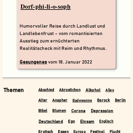
Dorf-phi-li-o-soph
Humorvoller Reise durch Landlust und
Landlebenfrust – vom romantisierten
Ausstieg zum ernüchterten
Realitätscheck mit Reim und Rhythmus.
Gesungenes
vom
18. Januar 2022
Themen
Alkohol
Abschied
Akrostichon
Alles
Alter
Anapher
Barock
Berlin
Badewanne
Corona
Depression
Bibel
Blumen
Deutschland
Einsam
Ego
Englisch
Erotisch
Essen
Festival
Flucht
Europa