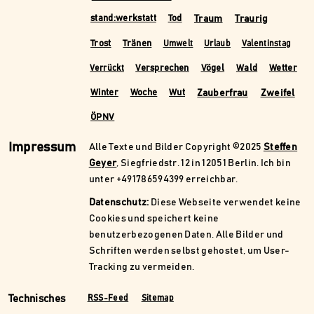
Traum
Traurig
stand:werkstatt
Tod
Trost
Tränen
Umwelt
Urlaub
Valentinstag
Versprechen
Vögel
Wald
Wetter
Verrückt
Zauberfrau
Zweifel
Winter
Woche
Wut
ÖPNV
Impressum
Alle Texte und Bilder Copyright ©2025
Steffen
Geyer
, Siegfriedstr. 12 in 12051 Berlin. Ich bin
unter +491786594399 erreichbar.
Datenschutz:
Diese Webseite verwendet keine
Cookies und speichert keine
benutzerbezogenen Daten. Alle Bilder und
Schriften werden selbst gehostet, um User-
Tracking zu vermeiden.
Technisches
RSS-Feed
Sitemap