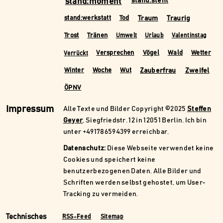
stand:moment
stand:steht
Traum
Traurig
stand:werkstatt
Tod
Trost
Tränen
Umwelt
Urlaub
Valentinstag
Versprechen
Vögel
Wald
Wetter
Verrückt
Zauberfrau
Zweifel
Winter
Woche
Wut
ÖPNV
Impressum
Alle Texte und Bilder Copyright ©2025
Steffen
Geyer
, Siegfriedstr. 12 in 12051 Berlin. Ich bin
unter +491786594399 erreichbar.
Datenschutz:
Diese Webseite verwendet keine
Cookies und speichert keine
benutzerbezogenen Daten. Alle Bilder und
Schriften werden selbst gehostet, um User-
Tracking zu vermeiden.
Technisches
RSS-Feed
Sitemap