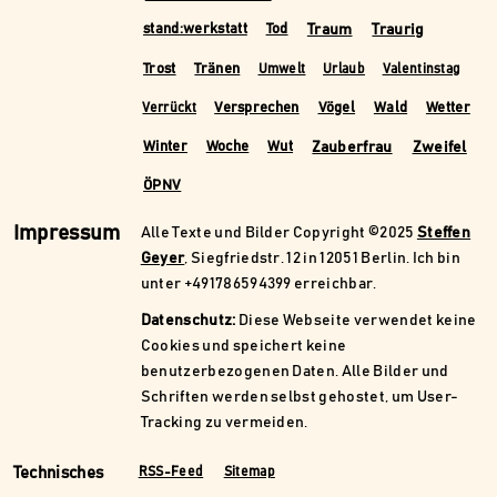
Traum
Traurig
stand:werkstatt
Tod
Trost
Tränen
Umwelt
Urlaub
Valentinstag
Versprechen
Vögel
Wald
Wetter
Verrückt
Zauberfrau
Zweifel
Winter
Woche
Wut
ÖPNV
Impressum
Alle Texte und Bilder Copyright ©2025
Steffen
Geyer
, Siegfriedstr. 12 in 12051 Berlin. Ich bin
unter +491786594399 erreichbar.
Datenschutz:
Diese Webseite verwendet keine
Cookies und speichert keine
benutzerbezogenen Daten. Alle Bilder und
Schriften werden selbst gehostet, um User-
Tracking zu vermeiden.
Technisches
RSS-Feed
Sitemap