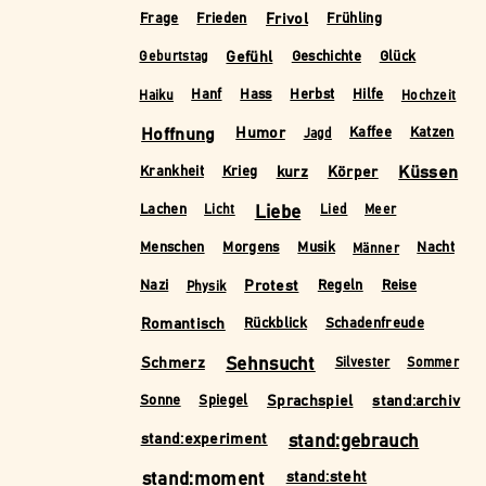
Frivol
Frage
Frieden
Frühling
Gefühl
Geschichte
Glück
Geburtstag
Hanf
Hass
Herbst
Hilfe
Haiku
Hochzeit
Hoffnung
Humor
Kaffee
Katzen
Jagd
kurz
Körper
Küssen
Krankheit
Krieg
Liebe
Lachen
Licht
Lied
Meer
Menschen
Morgens
Musik
Nacht
Männer
Protest
Nazi
Regeln
Reise
Physik
Romantisch
Rückblick
Schadenfreude
Schmerz
Sehnsucht
Silvester
Sommer
Sprachspiel
stand:archiv
Sonne
Spiegel
stand:experiment
stand:gebrauch
stand:moment
stand:steht