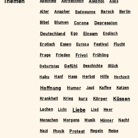
Themen
Alkohol
Abschied
Akrostichon
Alles
Alter
Anapher
Barock
Berlin
Badewanne
Corona
Depression
Bibel
Blumen
Deutschland
Einsam
Ego
Englisch
Erotisch
Essen
Festival
Flucht
Europa
Frivol
Frage
Frieden
Frühling
Gefühl
Geschichte
Glück
Geburtstag
Hanf
Hass
Herbst
Hilfe
Haiku
Hochzeit
Hoffnung
Humor
Kaffee
Katzen
Jagd
kurz
Körper
Küssen
Krankheit
Krieg
Liebe
Lachen
Licht
Lied
Meer
Menschen
Morgens
Musik
Nacht
Männer
Protest
Nazi
Regeln
Reise
Physik