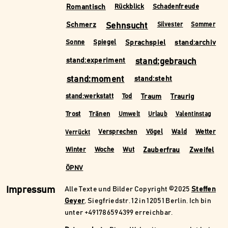
Romantisch
Rückblick
Schadenfreude
Schmerz
Sehnsucht
Silvester
Sommer
Sprachspiel
stand:archiv
Sonne
Spiegel
stand:experiment
stand:gebrauch
stand:moment
stand:steht
Traum
Traurig
stand:werkstatt
Tod
Trost
Tränen
Umwelt
Urlaub
Valentinstag
Versprechen
Vögel
Wald
Wetter
Verrückt
Zauberfrau
Zweifel
Winter
Woche
Wut
ÖPNV
Impressum
Alle Texte und Bilder Copyright ©2025
Steffen
Geyer
, Siegfriedstr. 12 in 12051 Berlin. Ich bin
unter +491786594399 erreichbar.