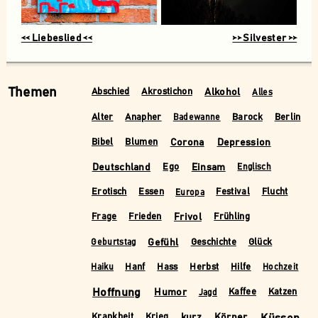
<< Liebeslied <<
>> Silvester >>
Themen
Alkohol
Abschied
Akrostichon
Alles
Alter
Anapher
Barock
Berlin
Badewanne
Corona
Depression
Bibel
Blumen
Deutschland
Einsam
Ego
Englisch
Erotisch
Essen
Festival
Flucht
Europa
Frivol
Frage
Frieden
Frühling
Gefühl
Geschichte
Glück
Geburtstag
Hanf
Hass
Herbst
Hilfe
Haiku
Hochzeit
Hoffnung
Humor
Kaffee
Katzen
Jagd
kurz
Körper
Küssen
Krankheit
Krieg