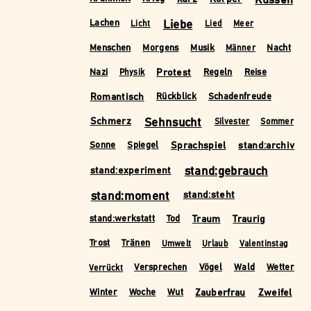
Liebe
Lachen
Licht
Lied
Meer
Menschen
Morgens
Musik
Nacht
Männer
Protest
Nazi
Regeln
Reise
Physik
Romantisch
Rückblick
Schadenfreude
Schmerz
Sehnsucht
Silvester
Sommer
Sprachspiel
stand:archiv
Sonne
Spiegel
stand:experiment
stand:gebrauch
stand:moment
stand:steht
Traum
Traurig
stand:werkstatt
Tod
Trost
Tränen
Umwelt
Urlaub
Valentinstag
Versprechen
Vögel
Wald
Wetter
Verrückt
Zauberfrau
Zweifel
Winter
Woche
Wut