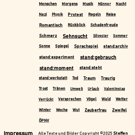
Menschen
Morgens
Musik
Nacht
Männer
Protest
Nazi
Regeln
Reise
Physik
Romantisch
Rückblick
Schadenfreude
Schmerz
Sehnsucht
Silvester
Sommer
Sprachspiel
stand:archiv
Sonne
Spiegel
stand:experiment
stand:gebrauch
stand:moment
stand:steht
Traum
Traurig
stand:werkstatt
Tod
Trost
Tränen
Umwelt
Urlaub
Valentinstag
Versprechen
Vögel
Wald
Wetter
Verrückt
Zauberfrau
Zweifel
Winter
Woche
Wut
ÖPNV
Impressum
Alle Texte und Bilder Copyright ©2025
Steffen