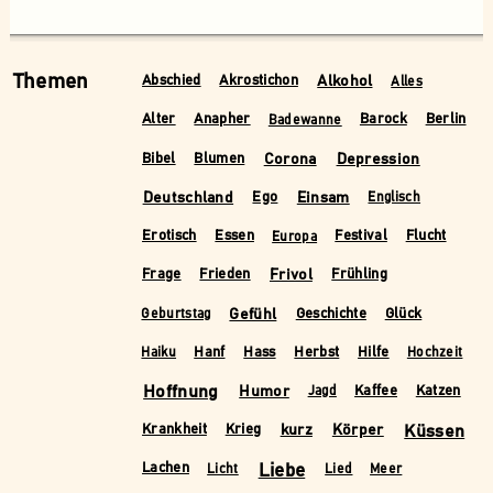
Themen
Alkohol
Abschied
Akrostichon
Alles
Alter
Anapher
Barock
Berlin
Badewanne
Corona
Depression
Bibel
Blumen
Deutschland
Einsam
Ego
Englisch
Erotisch
Essen
Festival
Flucht
Europa
Frivol
Frage
Frieden
Frühling
Gefühl
Geschichte
Glück
Geburtstag
Hanf
Hass
Herbst
Hilfe
Haiku
Hochzeit
Hoffnung
Humor
Kaffee
Katzen
Jagd
kurz
Körper
Küssen
Krankheit
Krieg
Liebe
Lachen
Licht
Lied
Meer