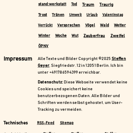
Traum
Traurig
stand:werkstatt
Tod
Trost
Tränen
Umwelt
Urlaub
Valentinstag
Versprechen
Vögel
Wald
Wetter
Verrückt
Zauberfrau
Zweifel
Winter
Woche
Wut
ÖPNV
Impressum
Alle Texte und Bilder Copyright ©2025
Steffen
Geyer
, Siegfriedstr. 12 in 12051 Berlin. Ich bin
unter +491786594399 erreichbar.
Datenschutz:
Diese Webseite verwendet keine
Cookies und speichert keine
benutzerbezogenen Daten. Alle Bilder und
Schriften werden selbst gehostet, um User-
Tracking zu vermeiden.
Technisches
RSS-Feed
Sitemap