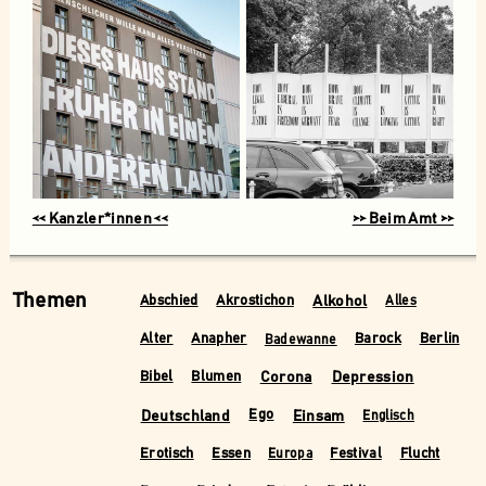
<< Kanzler*innen <<
>> Beim Amt >>
Themen
Alkohol
Abschied
Akrostichon
Alles
Alter
Anapher
Barock
Berlin
Badewanne
Corona
Depression
Bibel
Blumen
Deutschland
Einsam
Ego
Englisch
Erotisch
Essen
Festival
Flucht
Europa