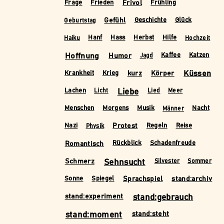
Frivol
Frage
Frieden
Frühling
Gefühl
Geschichte
Glück
Geburtstag
Hanf
Hass
Herbst
Hilfe
Haiku
Hochzeit
Hoffnung
Humor
Kaffee
Katzen
Jagd
kurz
Körper
Küssen
Krankheit
Krieg
Liebe
Lachen
Licht
Lied
Meer
Menschen
Morgens
Musik
Nacht
Männer
Protest
Nazi
Regeln
Reise
Physik
Romantisch
Rückblick
Schadenfreude
Schmerz
Sehnsucht
Silvester
Sommer
Sprachspiel
stand:archiv
Sonne
Spiegel
stand:experiment
stand:gebrauch
stand:moment
stand:steht