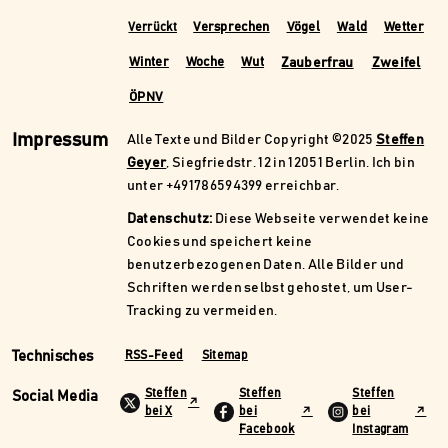
Versprechen
Vögel
Wald
Wetter
Verrückt
Zauberfrau
Zweifel
Winter
Woche
Wut
ÖPNV
Impressum
Alle Texte und Bilder Copyright ©2025
Steffen
Geyer
, Siegfriedstr. 12 in 12051 Berlin. Ich bin
unter +491786594399 erreichbar.
Datenschutz:
Diese Webseite verwendet keine
Cookies und speichert keine
benutzerbezogenen Daten. Alle Bilder und
Schriften werden selbst gehostet, um User-
Tracking zu vermeiden.
Technisches
RSS-Feed
Sitemap
Steffen
Steffen
Steffen
Social Media
bei X
bei
bei
Facebook
Instagram