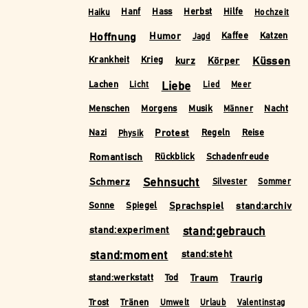
Hanf
Hass
Herbst
Hilfe
Haiku
Hochzeit
Hoffnung
Humor
Kaffee
Katzen
Jagd
kurz
Körper
Küssen
Krankheit
Krieg
Liebe
Lachen
Licht
Lied
Meer
Menschen
Morgens
Musik
Nacht
Männer
Protest
Nazi
Regeln
Reise
Physik
Romantisch
Rückblick
Schadenfreude
Schmerz
Sehnsucht
Silvester
Sommer
Sprachspiel
stand:archiv
Sonne
Spiegel
stand:experiment
stand:gebrauch
stand:moment
stand:steht
Traum
Traurig
stand:werkstatt
Tod
Trost
Tränen
Umwelt
Urlaub
Valentinstag