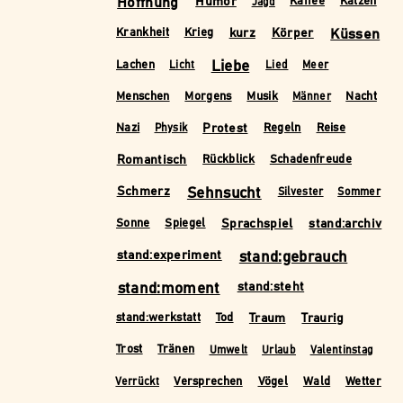
Hoffnung
Humor
Kaffee
Katzen
Jagd
kurz
Körper
Küssen
Krankheit
Krieg
Liebe
Lachen
Licht
Lied
Meer
Menschen
Morgens
Musik
Nacht
Männer
Protest
Nazi
Regeln
Reise
Physik
Romantisch
Rückblick
Schadenfreude
Schmerz
Sehnsucht
Silvester
Sommer
Sprachspiel
stand:archiv
Sonne
Spiegel
stand:experiment
stand:gebrauch
stand:moment
stand:steht
Traum
Traurig
stand:werkstatt
Tod
Trost
Tränen
Umwelt
Urlaub
Valentinstag
Versprechen
Vögel
Wald
Wetter
Verrückt