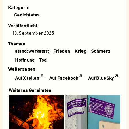
Kategorie
Gedichtetes
Veröffentlicht
13. September 2025
Themen
stand:werkstatt
Frieden
Krieg
Schmerz
Hoffnung
Tod
Weitersagen
Auf X teilen
Auf Facebook
Auf BlueSky
Weiteres Gereimtes