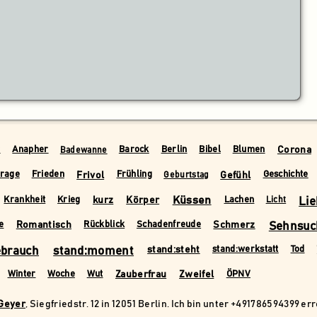
Corona
r
Anapher
Barock
Berlin
Bibel
Blumen
Badewanne
Frivol
Gefühl
rage
Frieden
Frühling
Geschichte
Geburtstag
kurz
Körper
Küssen
Lie
Krankheit
Krieg
Lachen
Licht
Romantisch
Schmerz
Sehnsuc
e
Rückblick
Schadenfreude
ebrauch
stand:moment
stand:steht
stand:werkstatt
Tod
Zauberfrau
Zweifel
Winter
Woche
Wut
ÖPNV
 Geyer
, Siegfriedstr. 12 in 12051 Berlin. Ich bin unter +491786594399 er