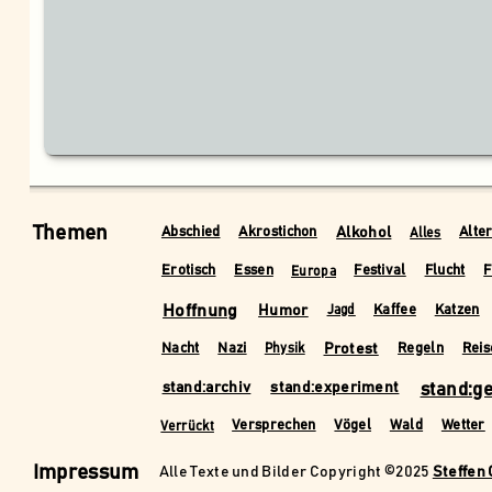
Themen
Alkohol
Abschied
Akrostichon
Alte
Alles
Erotisch
Essen
Festival
Flucht
F
Europa
Hoffnung
Humor
Kaffee
Katzen
Jagd
Protest
Nacht
Nazi
Regeln
Reis
Physik
stand:archiv
stand:experiment
stand:g
Versprechen
Vögel
Wald
Wetter
Verrückt
Impressum
Alle Texte und Bilder Copyright ©2025
Steffen