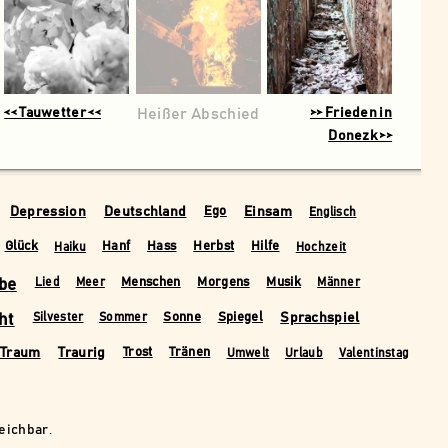
<< Tauwetter <<
Heißer Abschied
>> Frieden in
Donezk >>
Depression
Deutschland
Einsam
Ego
Englisch
Glück
Hanf
Hass
Herbst
Hilfe
Haiku
Hochzeit
be
Menschen
Morgens
Musik
Lied
Meer
Männer
ht
Sprachspiel
Sonne
Spiegel
Silvester
Sommer
Traum
Traurig
Trost
Tränen
Umwelt
Urlaub
Valentinstag
reichbar.