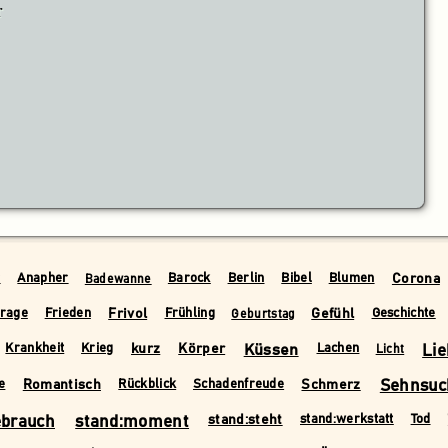
r
Corona
r
Anapher
Barock
Berlin
Bibel
Blumen
Badewanne
Frivol
Gefühl
rage
Frieden
Frühling
Geschichte
Geburtstag
kurz
Körper
Küssen
Lie
Krankheit
Krieg
Lachen
Licht
Romantisch
Schmerz
Sehnsuc
e
Rückblick
Schadenfreude
ebrauch
stand:moment
stand:steht
stand:werkstatt
Tod