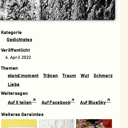
Kategorie
Gedichtetes
Veröffentlicht
6. April 2022
Themen
stand:moment
Tränen
Traum
Wut
Schmerz
Liebe
Weitersagen
Auf X teilen
Auf Facebook
Auf BlueSky
Weiteres Gereimtes