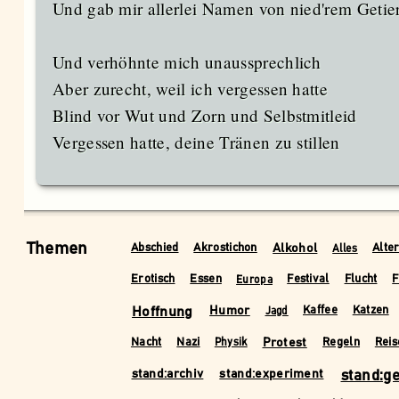
Und gab mir allerlei Namen von nied'rem Getie
Und verhöhnte mich unaussprechlich
Aber zurecht, weil ich vergessen hatte
Blind vor Wut und Zorn und Selbstmitleid
Vergessen hatte, deine Tränen zu stillen
Themen
Alkohol
Abschied
Akrostichon
Alte
Alles
Erotisch
Essen
Festival
Flucht
F
Europa
Hoffnung
Humor
Kaffee
Katzen
Jagd
Protest
Nacht
Nazi
Regeln
Reis
Physik
stand:archiv
stand:experiment
stand:g