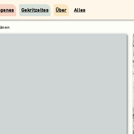
ngenes
Gekritzeltes
Über
Alles
ränen