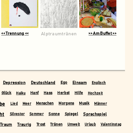
<< Trennung <<
Alptraumtränen
>> Am Buffet >>
Depression
Deutschland
Einsam
Ego
Englisch
Glück
Hanf
Hass
Herbst
Hilfe
Haiku
Hochzeit
be
Menschen
Morgens
Musik
Lied
Meer
Männer
ht
Sprachspiel
Sonne
Spiegel
Silvester
Sommer
Traum
Traurig
Trost
Tränen
Umwelt
Urlaub
Valentinstag