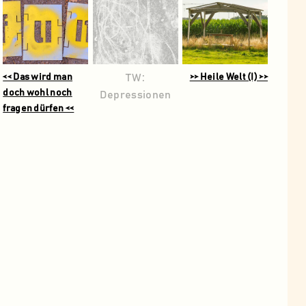
<< Das wird man
TW:
>> Heile Welt (I) >>
doch wohl noch
Depressionen
fragen dürfen <<