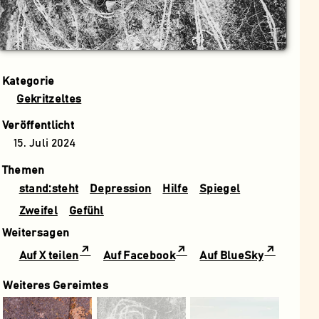
Kategorie
Gekritzeltes
Veröffentlicht
15. Juli 2024
Themen
stand:steht
Depression
Hilfe
Spiegel
Zweifel
Gefühl
Weitersagen
Auf X teilen
Auf Facebook
Auf BlueSky
Weiteres Gereimtes