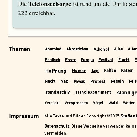
Die
Telefonseelsorge
ist rund um die Uhr koste
222 erreichbar.
Themen
Alkohol
Abschied
Akrostichon
Alte
Alles
Erotisch
Essen
Festival
Flucht
F
Europa
Hoffnung
Humor
Kaffee
Katzen
Jagd
Protest
Nacht
Nazi
Regeln
Reis
Physik
stand:archiv
stand:experiment
stand:g
Versprechen
Vögel
Wald
Wetter
Verrückt
Impressum
Alle Texte und Bilder Copyright ©2025
Steffen
Datenschutz:
Diese Webseite verwendet keine 
vermeiden.