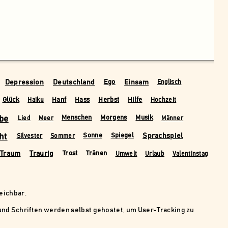
Depression
Deutschland
Einsam
Ego
Englisch
Glück
Hanf
Hass
Herbst
Hilfe
Haiku
Hochzeit
be
Menschen
Morgens
Musik
Lied
Meer
Männer
ht
Sprachspiel
Sonne
Spiegel
Silvester
Sommer
Traum
Traurig
Trost
Tränen
Umwelt
Urlaub
Valentinstag
reichbar.
nd Schriften werden selbst gehostet, um User-Tracking zu