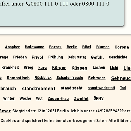
nfrei unter 📞0800 111 0 111 oder 0800 111 0
Corona
r
Anapher
Barock
Berlin
Bibel
Blumen
Badewanne
Frivol
Gefühl
rage
Frieden
Frühling
Geschichte
Geburtstag
kurz
Körper
Küssen
Lie
Krankheit
Krieg
Lachen
Licht
Romantisch
Schmerz
Sehnsuc
e
Rückblick
Schadenfreude
ebrauch
stand:moment
stand:steht
stand:werkstatt
Tod
Zauberfrau
Zweifel
Winter
Woche
Wut
ÖPNV
 Geyer
, Siegfriedstr. 12 in 12051 Berlin. Ich bin unter +491786594399 er
Cookies und speichert keine benutzerbezogenen Daten. Alle Bilder u