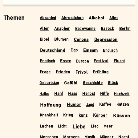
Themen
Alkohol
Abschied
Akrostichon
Alles
Alter
Anapher
Barock
Berlin
Badewanne
Corona
Depression
Bibel
Blumen
Deutschland
Einsam
Ego
Englisch
Erotisch
Essen
Festival
Flucht
Europa
Frivol
Frage
Frieden
Frühling
Gefühl
Geschichte
Glück
Geburtstag
Hanf
Hass
Herbst
Hilfe
Haiku
Hochzeit
Hoffnung
Humor
Kaffee
Katzen
Jagd
kurz
Körper
Küssen
Krankheit
Krieg
Liebe
Lachen
Licht
Lied
Meer
Menschen
Morgens
Musik
Nacht
Männer