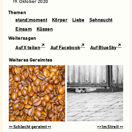
19. Oktober 2020
Themen
stand:moment
Körper
Liebe
Sehnsucht
Einsam
Küssen
Weitersagen
Auf X teilen
Auf Facebook
Auf BlueSky
Weiteres Gereimtes
<< Schlecht gereimt <<
>> Im Streit >>