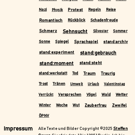
Protest
Nazi
Regeln
Reise
Physik
Romantisch
Rückblick
Schadenfreude
Schmerz
Sehnsucht
Silvester
Sommer
Sprachspiel
stand:archiv
Sonne
Spiegel
stand:experiment
stand:gebrauch
stand:moment
stand:steht
Traum
Traurig
stand:werkstatt
Tod
Trost
Tränen
Umwelt
Urlaub
Valentinstag
Versprechen
Vögel
Wald
Wetter
Verrückt
Zauberfrau
Zweifel
Winter
Woche
Wut
ÖPNV
Impressum
Alle Texte und Bilder Copyright ©2025
Steffen